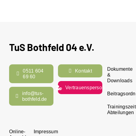
TuS Bothfeld 04 e.V.
Dokumente
0511 604
Kontakt
&
69 60
Downloads
Vertrauensperson
info@tus-
Beitragsord
bothfeld.de
Trainingszei
Abteilungen
Online-
Impressum