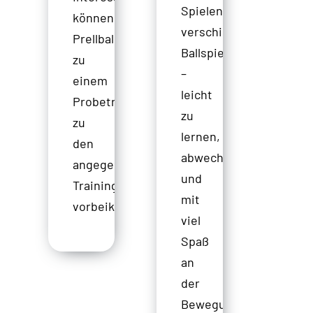
Spielen
können
verschiedener
Prellballinteressiere
Ballspiele
zu
–
einem
leicht
Probetraining
zu
zu
lernen,
den
abwechslungsreich
angegebenen
und
Trainingszeiten
mit
vorbeikommen.
viel
Spaß
an
der
Bewegung.