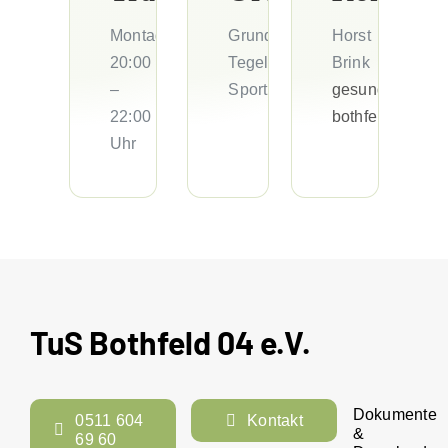
Montags
Grundschule
Horst
20:00
Tegelweg
Brink
–
Sporthalle
gesundheitsspo
22:00
bothfeld.de
Uhr
TuS Bothfeld 04 e.V.
Dokumente
0511 604
Kontakt
&
69 60