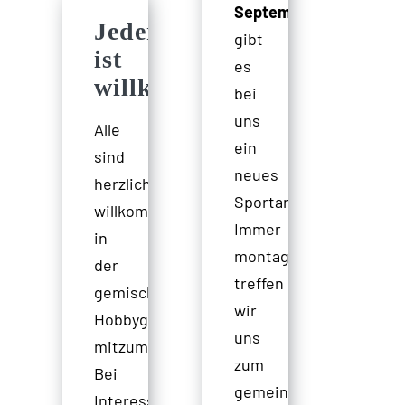
September
Jeder
gibt
ist
es
willkommen!
bei
uns
Alle
ein
sind
neues
herzlich
Sportangebot:
willkommen,
Immer
in
montags
der
treffen
gemischten
wir
Hobbygruppe
uns
mitzumachen.
zum
Bei
gemeinsamen
Interesse