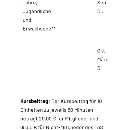
Jahre,
Sept:
-Kinde
Jugendliche
Di.
Anfän
und
18:00 
Erwachsene**
-
Fortge
Okt-
18:30 
März:
- Kind
Di
Jugend
Erwac
Kursbeitrag:
Der Kursbeitrag für 10
Einheiten zu jeweils 60 Minuten
beträgt 20,00 € für Mitglieder und
65,00 € für Nicht-Mitglieder des TuS