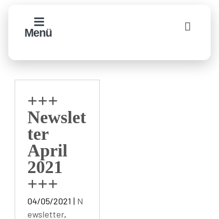
Zum
Inhalt
Menü
springen
+++
Newslet
ter
April
2021
+++
04/05/2021
|
N
ewsletter
,