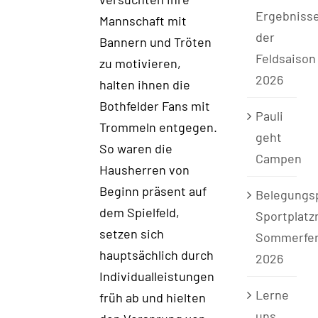
Ergebniss
Mannschaft mit
der
Bannern und Tröten
Feldsaison
zu motivieren,
2026
halten ihnen die
Bothfelder Fans mit
Pauli
Trommeln entgegen.
geht
So waren die
Campen
Hausherren von
Beginn präsent auf
Belegungs
dem Spielfeld,
Sportplatz
setzen sich
Sommerfer
hauptsächlich durch
2026
Individualleistungen
Lerne
früh ab und hielten
uns