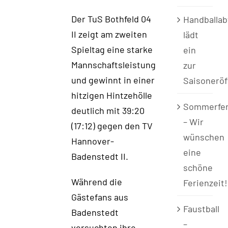
Der TuS Bothfeld 04
Handballab
II zeigt am zweiten
lädt
Spieltag eine starke
ein
Mannschaftsleistung
zur
und gewinnt in einer
Saisonerö
hitzigen Hintzehölle
Sommerfer
deutlich mit 39:20
– Wir
(17:12) gegen den TV
wünschen
Hannover-
eine
Badenstedt II.
schöne
Während die
Ferienzeit!
Gästefans aus
Faustball
Badenstedt
–
versuchten ihre