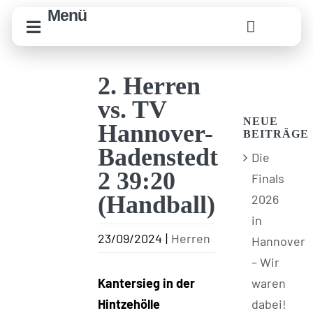
Zum
Menü
Inhalt
springen
2. Herren
vs. TV
NEUE
Hannover-
BEITRÄGE
Badenstedt
Die
2 39:20
Finals
(Handball)
2026
in
23/09/2024
|
Herren
Hannover
– Wir
waren
Kantersieg in der
dabei!
Hintzehölle