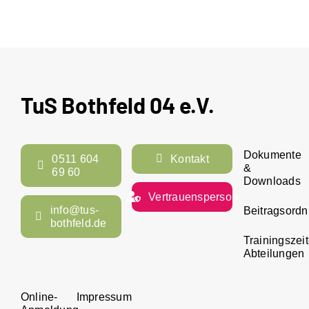
TuS Bothfeld 04 e.V.
Dokumente
0511 604
Kontakt
&
69 60
Downloads
Vertrauensperson
info@tus-
Beitragsord
bothfeld.de
Trainingszei
Abteilungen
Online-
Impressum