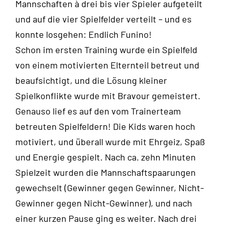
Mannschaften à drei bis vier Spieler aufgeteilt
und auf die vier Spielfelder verteilt – und es
konnte losgehen: Endlich Funino!
Schon im ersten Training wurde ein Spielfeld
von einem motivierten Elternteil betreut und
beaufsichtigt, und die Lösung kleiner
Spielkonflikte wurde mit Bravour gemeistert.
Genauso lief es auf den vom Trainerteam
betreuten Spielfeldern! Die Kids waren hoch
motiviert, und überall wurde mit Ehrgeiz, Spaß
und Energie gespielt. Nach ca. zehn Minuten
Spielzeit wurden die Mannschaftspaarungen
gewechselt (Gewinner gegen Gewinner, Nicht-
Gewinner gegen Nicht-Gewinner), und nach
einer kurzen Pause ging es weiter. Nach drei