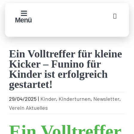
Zum
Inhalt
Menü
springen
Ein Volltreffer für kleine
Kicker – Funino für
Kinder ist erfolgreich
gestartet!
29/04/2025
|
Kinder
,
Kinderturnen
,
Newsletter
,
Verein Aktuelles
Ein Volltreffer