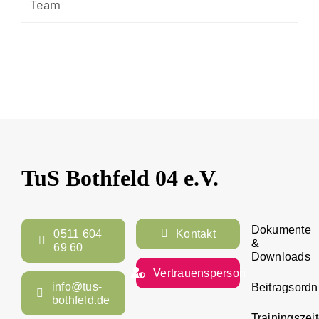
Team
TuS Bothfeld 04 e.V.
Dokumente
0511 604
Kontakt
&
69 60
Downloads
Vertrauensperson
info@tus-
Beitragsord
bothfeld.de
Trainingszei