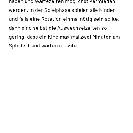
haben und Wartezeiten möglichst vermieden
werden. In der Spielphase spielen alle Kinder,
und falls eine Rotation einmal nötig sein sollte,
dann sind selbst die Auswechselzeiten so
gering, dass ein Kind maximal zwei Minuten am
Spielfeldrand warten müsste.