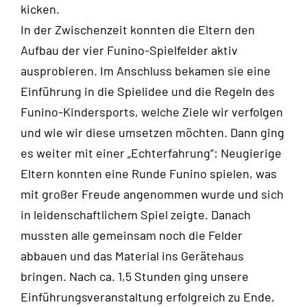
kicken.
In der Zwischenzeit konnten die Eltern den
Aufbau der vier Funino-Spielfelder aktiv
ausprobieren. Im Anschluss bekamen sie eine
Einführung in die Spielidee und die Regeln des
Funino-Kindersports, welche Ziele wir verfolgen
und wie wir diese umsetzen möchten. Dann ging
es weiter mit einer „Echterfahrung“: Neugierige
Eltern konnten eine Runde Funino spielen, was
mit großer Freude angenommen wurde und sich
in leidenschaftlichem Spiel zeigte. Danach
mussten alle gemeinsam noch die Felder
abbauen und das Material ins Gerätehaus
bringen. Nach ca. 1,5 Stunden ging unsere
Einführungsveranstaltung erfolgreich zu Ende,