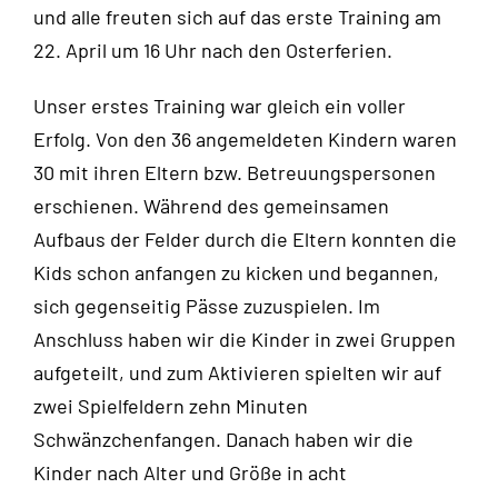
und alle freuten sich auf das erste Training am
22. April um 16 Uhr nach den Osterferien.
Unser erstes Training war gleich ein voller
Erfolg. Von den 36 angemeldeten Kindern waren
30 mit ihren Eltern bzw. Betreuungspersonen
erschienen. Während des gemeinsamen
Aufbaus der Felder durch die Eltern konnten die
Kids schon anfangen zu kicken und begannen,
sich gegenseitig Pässe zuzuspielen. Im
Anschluss haben wir die Kinder in zwei Gruppen
aufgeteilt, und zum Aktivieren spielten wir auf
zwei Spielfeldern zehn Minuten
Schwänzchenfangen. Danach haben wir die
Kinder nach Alter und Größe in acht