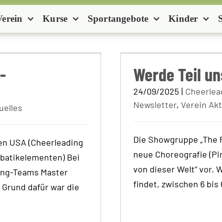
Verein
Kurse
Sportangebote
Kinder
isterschaft in
Werde 
-
Werde Teil u
24/09/2025
|
Cheerlea
Newsletter
,
Verein Akt
uelles
Die Showgruppe „The 
den USA (Cheerleading
neue Choreografie (Pi
batikelementen) Bei
von dieser Welt“ vor. 
ding-Teams Master
findet, zwischen 6 bis
 Grund dafür war die