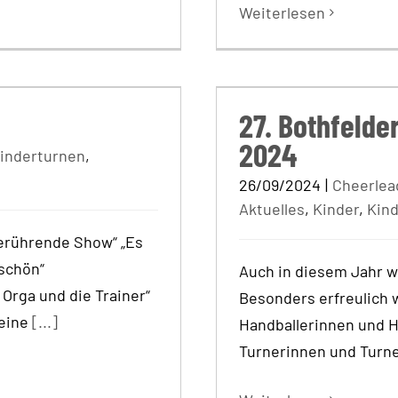
Weiterlesen
2024
27. Bothfelder
27. Bothfelde
2024
inderturnen
,
26/09/2024
|
Cheerlea
Aktuelles
,
Kinder
,
Kin
erührende Show“ „Es
 schön“
Auch in diesem Jahr wa
Orga und die Trainer“
Besonders erfreulich 
 eine
[...]
Handballerinnen und Ha
Turnerinnen und Turn