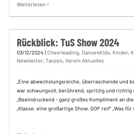
Weiterlesen
Rückblick: TuS Show 
Rückblick: TuS Show 2024
03/12/2024
|
Cheerleading
,
Dance4Kids
,
Kinder
,
K
Newsletter
,
Tanzen
,
Verein Aktuelles
„Eine abwechslungsreiche, überraschende und b
war schwungvoll, berührend, spritzig und richtig
„Beeindruckend - ganz großes Kompliment an die 
„Klasse, eine großartige Show. GOP reif“ „Was für