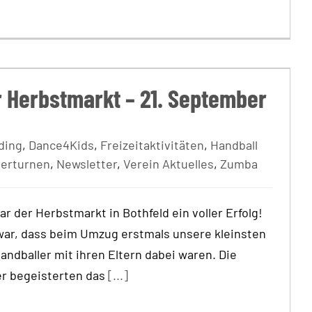
 Herbstmarkt – 21. September 2024
r Herbstmarkt – 21. September
ding
,
Dance4Kids
,
Freizeitaktivitäten
,
Handball
derturnen
,
Newsletter
,
Verein Aktuelles
,
Zumba
r der Herbstmarkt in Bothfeld ein voller Erfolg!
war, dass beim Umzug erstmals unsere kleinsten
ndballer mit ihren Eltern dabei waren. Die
er begeisterten das
[...]