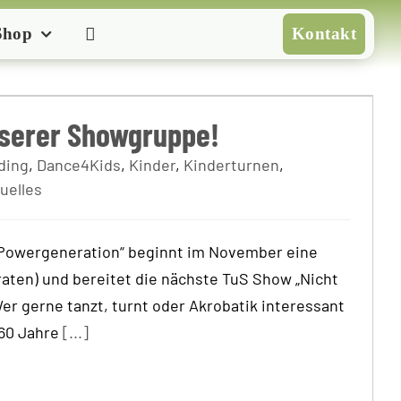
Shop
Kontakt
Teil unserer Showgruppe!
nserer Showgruppe!
ding
,
Dance4Kids
,
Kinder
,
Kinderturnen
,
uelles
Powergeneration“ beginnt im November eine
raten) und bereitet die nächste TuS Show „Nicht
Wer gerne tanzt, turnt oder Akrobatik interessant
 60 Jahre
[...]