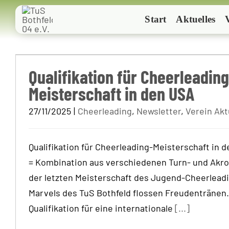
Zum
Start
Aktuelles
Inhalt
springen
Qualifikation für Cheerleading-Me
den USA
Qualifikation für Cheerleading
Meisterschaft in den USA
27/11/2025
|
Cheerleading
,
Newsletter
,
Verein Akt
Qualifikation für Cheerleading-Meisterschaft in 
= Kombination aus verschiedenen Turn- und Akro
der letzten Meisterschaft des Jugend-Cheerlea
Marvels des TuS Bothfeld flossen Freudentränen.
Qualifikation für eine internationale
[...]