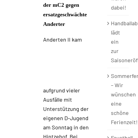
der mC2 gegen
dabei!
ersatzgeschwächte
Handballab
Anderter
lädt
Ander
ten II kam
ein
zur
Saisonerö
Sommerfer
– Wir
aufgrund vieler
wünschen
Ausfälle mit
eine
Unterstützung der
schöne
eigenen D-Jugend
Ferienzeit!
am Sonntag in den
Hintzehof. Bei
Faustball