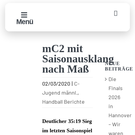
Zum
Inhalt
Menü
springen
mC2 mit
Saisonausklang
NEUE
nach Maß
BEITRÄGE
Die
02/03/2020
|
C-
Finals
Jugend männl.
,
2026
Handball Berichte
in
Hannover
Deutlicher 35:19 Sieg
– Wir
im letzten Saisonspiel
waren