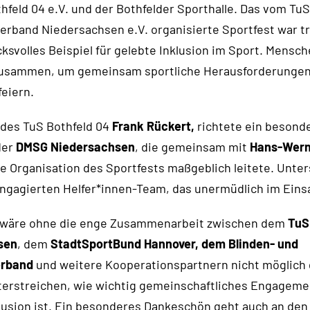
hfeld 04 e.V. und der Bothfelder Sporthalle. Das vom Tu
rband Niedersachsen e.V. organisierte Sportfest war t
ksvolles Beispiel für gelebte Inklusion im Sport. Mensc
usammen, um gemeinsam sportliche Herausforderungen
feiern.
 des TuS Bothfeld 04
Frank Rückert,
richtete ein besond
der
DMSG Niedersachsen
, die gemeinsam mit
Hans-Wern
e Organisation des Sportfests maßgeblich leitete. Unte
ngagierten Helfer*innen-Team, das unermüdlich im Einsa
g wäre ohne die enge Zusammenarbeit zwischen dem
TuS
sen
, dem
StadtSportBund Hannover, dem Blinden- und
erband
und weitere Kooperationspartnern nicht möglich
erstreichen, wie wichtig gemeinschaftliches Engagemen
lusion ist. Ein besonderes Dankeschön geht auch an de