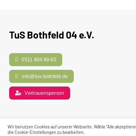
TuS Bothfeld 04 e.V.
0511 604 69 60
info@tus-bothfeld.de
Vertrauensperson
© TuS Bothfeld 04 e. V. | 2026
Wir benutzen Cookies auf unserer Webseite. Wähle "Alle akzeptier
die Cookie-Einstellungen zu bearbeiten.