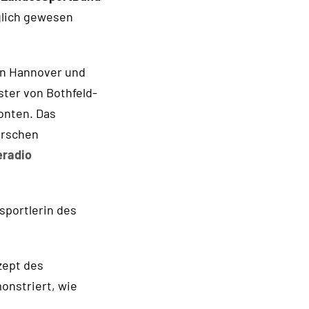
glich gewesen
on Hannover und
ster von Bothfeld-
onten. Das
erschen
eradio
sportlerin des
zept des
onstriert, wie