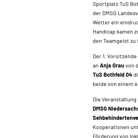
Sportplatz TuS Bot
der DMSG Landesve
Wetter ein eindruc
Handicap kamen z
den Teamgeist zu 
Der 1. Vorsitzende
an
Anja Grau
von 
TuS Bothfeld 04
di
beide von einem e
Die Veranstaltun
DMSG Niedersach
Sehbehindertenv
Kooperationen unt
Förderung von Ink