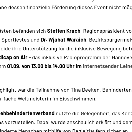
hne dessen finanzielle Förderung dieses Event nicht mö
ästen befanden sich
Steffen Krach
, Regionspräsident v
 Sportfestes und
Dr. Wjahat Waraich
, Bezirksbürgermei
beide ihre Unterstützung für die inklusive Bewegung bet
dicap on Air
– das inklusive Radioprogramm der Hannov
 am
01.09. von
13.00 bis 14.00 Uhr im
Internetsender Lein
ghlight war die Teilnahme von Tina Deeken, Behinderten
4-fache Weltmeisterin im Eisschwimmen.
Sehbehindertenverband
nutzte die Gelegenheit, das Kon
s vorzustellen. Dabei wurde anschaulich erklärt und dem
inderte Menschen mithilfe von Begleitläufern sicher an