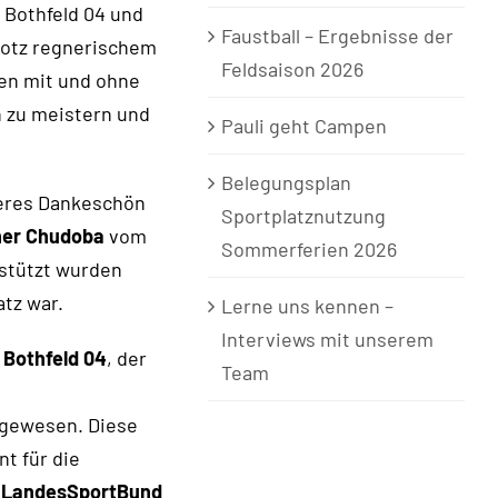
S Bothfeld 04 und
Faustball – Ergebnisse der
rotz regnerischem
Feldsaison 2026
hen mit und ohne
 zu meistern und
Pauli geht Campen
Belegungsplan
eres Dankeschön
Sportplatznutzung
er Chudoba
vom
Sommerferien 2026
rstützt wurden
tz war.
Lerne uns kennen –
Interviews mit unserem
 Bothfeld 04
, der
Team
 gewesen. Diese
t für die
n
LandesSportBund