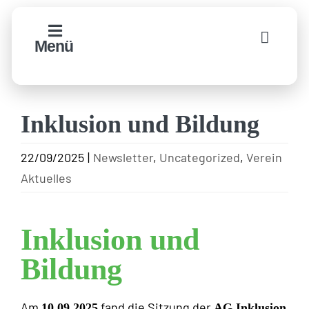
Zum
Inhalt
Menü
springen
Inklusion und Bildung
22/09/2025
|
Newsletter
,
Uncategorized
,
Verein
Aktuelles
Inklusion und
Bildung
Am
fand die Sitzung der
10.09.2025
AG Inklusion