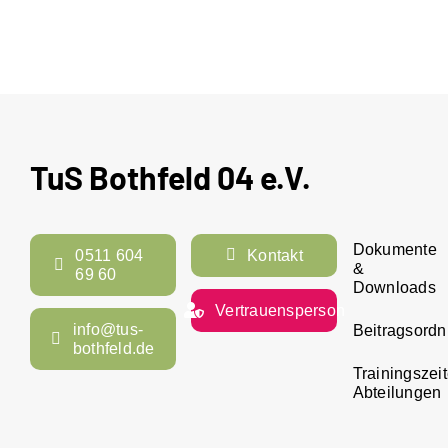
TuS Bothfeld 04 e.V.
Dokumente
0511 604
Kontakt
&
69 60
Downloads
Vertrauensperson
info@tus-
Beitragsord
bothfeld.de
Trainingszei
Abteilungen