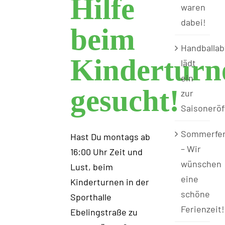
Hilfe
waren
dabei!
beim
Handballab
Kinderturn
lädt
ein
gesucht!
zur
Saisonerö
Sommerfer
Hast Du montags ab
– Wir
16:00 Uhr Zeit und
wünschen
Lust, beim
eine
Kinderturnen in der
schöne
Sporthalle
Ferienzeit!
Ebelingstraße zu