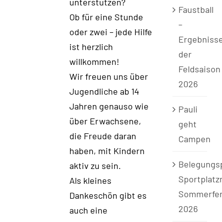
unterstützen?
Faustball
Ob für eine Stunde
–
oder zwei – jede Hilfe
Ergebniss
ist herzlich
der
willkommen!
Feldsaison
Wir freuen uns über
2026
Jugendliche ab 14
Jahren genauso wie
Pauli
über Erwachsene,
geht
die Freude daran
Campen
haben, mit Kindern
Belegungs
aktiv zu sein.
Sportplatz
Als kleines
Sommerfer
Dankeschön gibt es
2026
auch eine