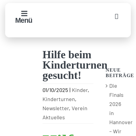
Zum
Inhalt
Menü
springen
Hilfe beim
Kinderturnen
NEUE
gesucht!
BEITRÄGE
Die
01/10/2025
|
Kinder
,
Finals
Kinderturnen
,
2026
Newsletter
,
Verein
in
Aktuelles
Hannover
– Wir