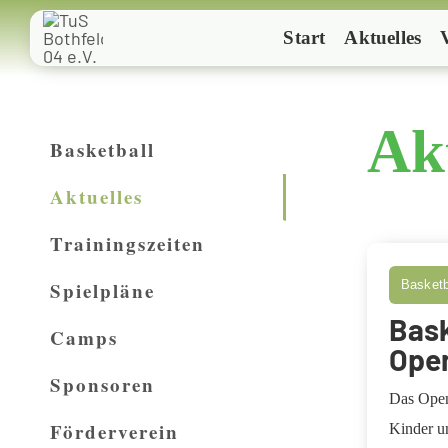
Zum
Start
Aktuelles
Inhalt
springen
Ak
Basketball
Aktuelles
Trainingszeiten
Spielpläne
Basketb
Bask
Camps
Ope
Sponsoren
Das Open
Förderverein
Kinder un