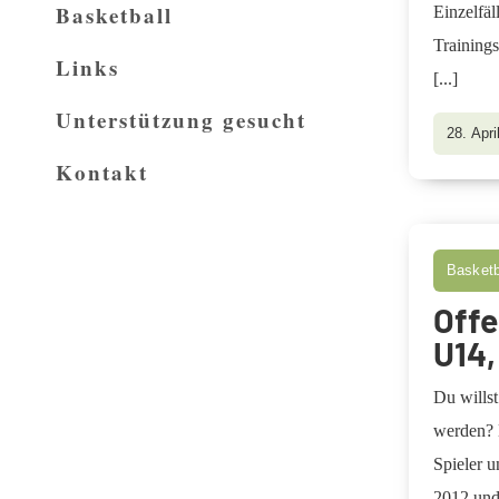
Basketball
Einzelfäl
Training
Links
[...]
Unterstützung gesucht
28. Apri
Kontakt
Basketb
Offe
U14,
Du wills
werden? 
Spieler u
2012 und