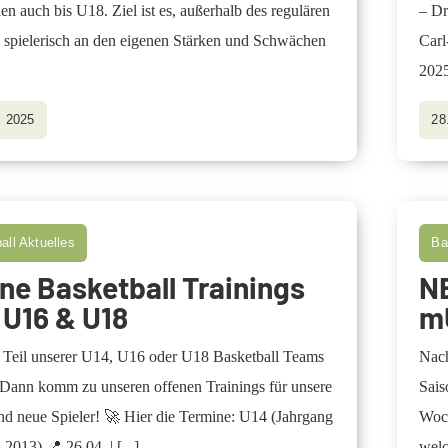
len auch bis U18. Ziel ist es, außerhalb des regulären
– Dr
s spielerisch an den eigenen Stärken und Schwächen
Carl
2025
l 2025
28
all Aktuelles
Ba
ne Basketball Trainings
N
 U16 & U18
m
t Teil unserer U14, U16 oder U18 Basketball Teams
Nach
Dann komm zu unseren offenen Trainings für unsere
Sais
nd neue Spieler! 🚀 Hier die Termine: U14 (Jahrgang
Woch
 2013) 📍 26.04. |
[...]
welc