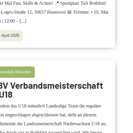
ei Mal Fun, Skills & Action! 📍 Sportplatz TuS Bothfeld
-Loges-Straße 12, 30657 Hannover 📅 Termine: • 10. Mai
 | 12:00 –
[...]
. April 2025
sketball Aktuelles
BV Verbandsmeisterschaft
U18
dem das U18 männlich Landesliga Team die reguläre
on ungeschlagen abgeschlossen hat, steht an diesem
enende die Landesmeisterschaft Niedersachsen U18 an,
he durch uns in Bothfeld ausgerichtet wird. Wir freuen