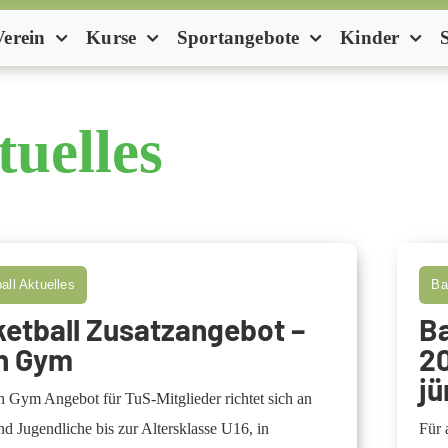
Verein
Kurse
Sportangebote
Kinder
tuelles
all Aktuelles
Ba
etball Zusatzangebot –
B
n Gym
2
jü
 Gym Angebot für TuS-Mitglieder richtet sich an
d Jugendliche bis zur Altersklasse U16, in
Für 