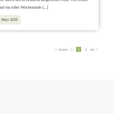
auf ein tolles Wochenende
[...]
. März 2025
Zurück
1
2
3
Vor