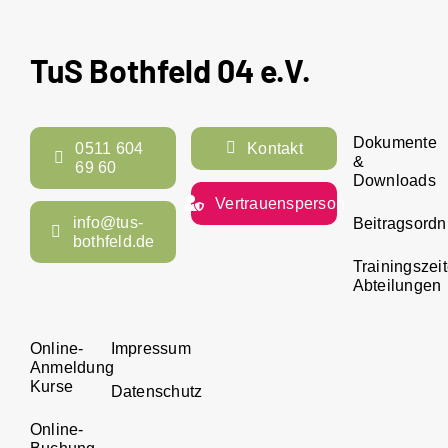
TuS Bothfeld 04 e.V.
Dokumente
0511 604
Kontakt
&
69 60
Downloads
Vertrauensperson
info@tus-
Beitragsord
bothfeld.de
Trainingszei
Abteilungen
Online-
Impressum
Anmeldung
Kurse
Datenschutz
Online-