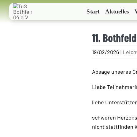
Zum
Start
Aktuelles
Inhalt
springen
11. Bothfel
19/02/2026
|
Leich
Absage unseres Cr
Liebe Teilnehmeri
liebe Unterstütze
schweren Herzens 
nicht stattfinden 