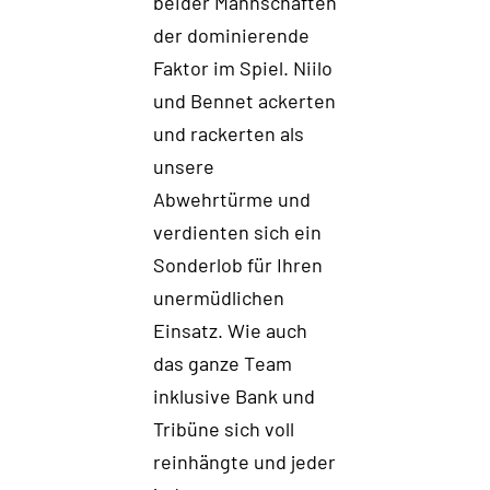
beider Mannschaften
der dominierende
Faktor im Spiel. Niilo
und Bennet
ackerten
und rackerte
n als
unsere
Abwehrtürme
und
verdienten sich ein
Sonderlob für Ihren
unermüdlichen
Einsatz
.
Wie auch
das ganze T
eam
inklusive Bank
und
Tribüne
sich voll
reinhängte
und jeder