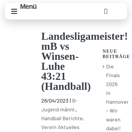
Zum
Menü
Inhalt
springen
Landesligameister!
mB vs
NEUE
Winsen-
BEITRÄGE
Luhe
Die
43:21
Finals
(Handball)
2026
in
26/04/2023
|
B-
Hannover
Jugend männl.
,
– Wir
Handball Berichte
,
waren
Verein Aktuelles
dabei!