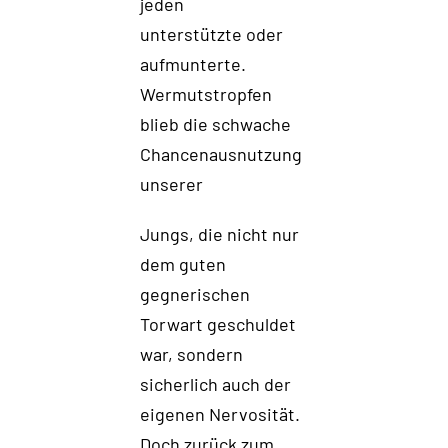
jeden
unterstützte
oder
aufmunterte
.
Wermutstropfen
blieb die schwache
Chancenausnutzung
unserer
Jungs, die
nicht nur
dem guten
gegnerischen
Torwart geschuldet
war, sondern
sich
er
lich auch
der
eigenen Nerv
o
sität.
Doch zurück zum