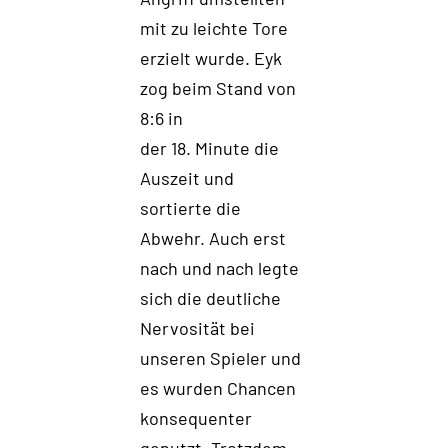
mit
zu
leichte Tore
erzielt wurde
. Eyk
zog beim Stand von
8:6
in
der 18
.
Minute d
ie
Auszeit und
sortierte die
Abwehr.
Auch erst
nach und nach legte
sich die
deutli
che
Nerv
o
sität bei
unseren Spieler und
es wurden Chan
c
en
konsequenter