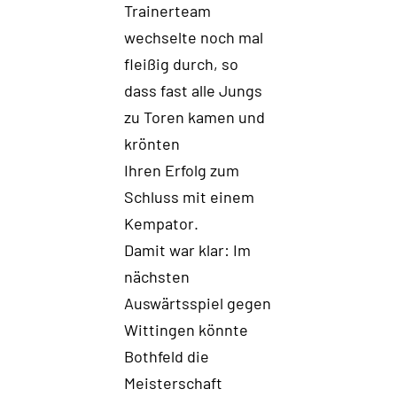
Trainerteam
wechselte noch mal
flei
ß
ig durch, so
dass fast alle Jungs
zu Toren kamen
und
krönten
Ihren Erfolg
zum
S
chluss
mit einem
Kempa
tor
.
Damit war klar:
Im
nächsten
Auswärtsspiel gegen
Wittingen könnte
Bothfeld
die
Meisterschaft