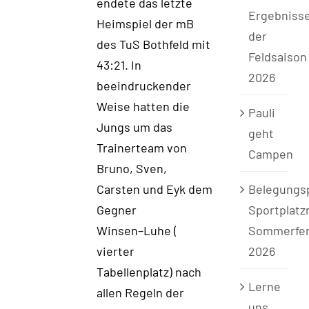
endete das letzte
Ergebniss
Heimspiel der mB
der
des TuS Bothfeld mit
Feldsaison
43:21. In
2026
beeindruckender
Weise hatten die
Pauli
Jungs um das
geht
Trainerteam von
Campen
Bruno
, Sven,
Belegungs
Carsten und
Eyk
dem
Sportplatz
Gegner
Sommerfer
Winsen
–
Luhe
(
2026
vierter
Tabellenplatz)
nach
Lerne
allen Regeln der
uns