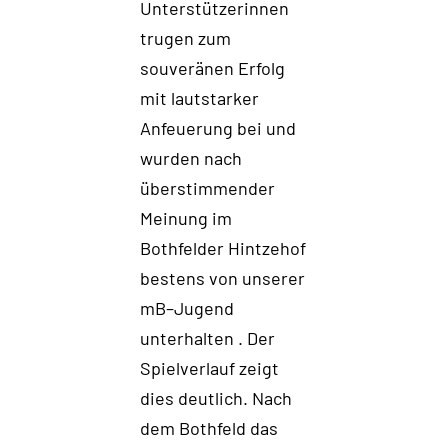
Unterstützerinnen
trugen zum
souveränen Erfolg
mit lautstarker
Anfeuerung
bei
u
nd
wurden
nach
überstimmender
Meinung im
Bothfelder Hintzehof
bestens
von unserer
mB
–
Jugend
unterhalten
.
Der
Spielverlauf
zeigt
dies deutlich. Nach
dem Bothfeld das