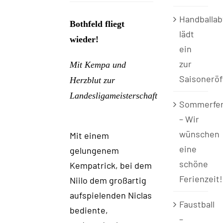
Handballab
Bothfeld fliegt
lädt
wieder!
ein
zur
Mit Kempa und
Saisonerö
Herzblut zur
Landesligameisterschaft
Sommerfer
– Wir
wünschen
Mit einem
eine
gelungenem
schöne
Kempatrick
,
bei dem
Ferienzeit!
Niilo dem großartig
aufspielenden Niclas
Faustball
bediente
,
–