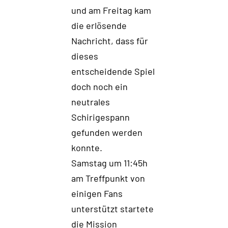
und am Freitag kam
die
erlösende
Nachricht, dass
für
dieses
entscheidende Spiel
d
och
noch
ein
neutrales
Schirigespann
gefunden
w
e
rde
n
k
onnte
.
Samstag um 11:45h
am Treffpunkt von
einigen Fans
unterstützt startete
die Mission