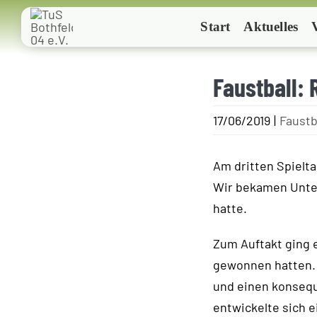
Zum
Start
Aktuelles
Inhalt
springen
Faustball: 
17/06/2019
|
Faustb
Am dritten Spielta
Wir bekamen Unter
hatte.
Zum Auftakt ging 
gewonnen hatten. 
und einen konsequ
entwickelte sich ei