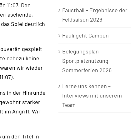
n 11:07. Den
Faustball – Ergebnisse der
berraschende,
Feldsaison 2026
das Spiel deutlich
Pauli geht Campen
souverän gespielt
Belegungsplan
hte nahezu keine
Sportplatznutzung
 waren wir wieder
Sommerferien 2026
1:07).
Lerne uns kennen –
uns in der Hinrunde
Interviews mit unserem
 gewohnt starker
Team
t im Angriff. Wir
 um den Titel in