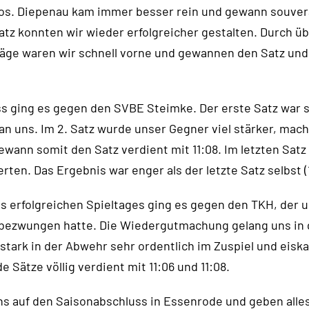
os. Diepenau kam immer besser rein und gewann souverä
tz konnten wir wieder erfolgreicher gestalten. Durch ü
läge waren wir schnell vorne und gewannen den Satz und 
ss ging es gegen den SVBE Steimke. Der erste Satz war 
 an uns. Im 2. Satz wurde unser Gegner viel stärker, mac
wann somit den Satz verdient mit 11:08. Im letzten Satz
rten. Das Ergebnis war enger als der letzte Satz selbst (1
es erfolgreichen Spieltages ging es gegen den TKH, der 
 bezwungen hatte. Die Wiedergutmachung gelang uns in
stark in der Abwehr sehr ordentlich im Zuspiel und eiskal
 Sätze völlig verdient mit 11:06 und 11:08.
ns auf den Saisonabschluss in Essenrode und geben alles