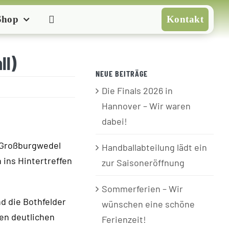
Shop
Kontakt
ll)
NEUE BEITRÄGE
Die Finals 2026 in
Hannover – Wir waren
dabei!
S Großburgwedel
Handballabteilung lädt ein
h ins Hintertreffen
zur Saisoneröffnung
Sommerferien – Wir
d die Bothfelder
wünschen eine schöne
en deutlichen
Ferienzeit!