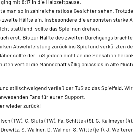
ging mit 8:17 in die Halbzeitpause.
te man so in zahlreiche ratlose Gesichter sehen. Trotzd
 zweite Hälfte ein. Insbesondere die ansonsten starke A
icht stattfand, sollte das Spiel nun drehen.
uch erst. Bis zur Hälfte des zweiten Durchgangs brachte
tarken Abwehrleistung zurück ins Spiel und verkürzten d
Näher sollte der TuS jedoch nicht an die Sensation hera
nuten verfiel die Mannschaft völlig anlasslos in alte Mus
 und stillschweigend verließ der TuS so das Spielfeld. W
anwesenden Fans für euren Support.
r wieder zurück!
isch (TW), C. Siuts (TW), Fa. Schittek (9), G. Kallmeyer (4),
 Drewitz, S. Wallner, D. Wallner, S. Witte (je 1), J. Weiterer