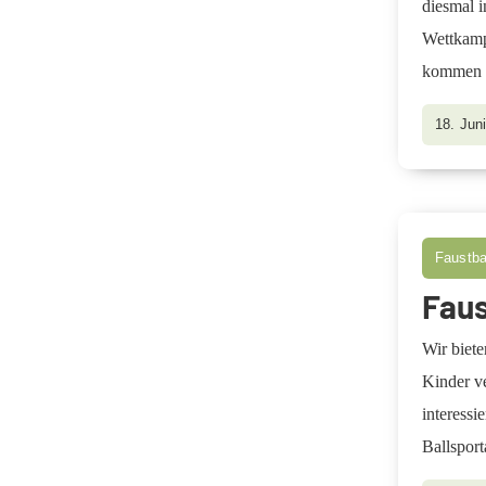
diesmal i
Wettkampf
kommen a
18. Jun
Faustba
Faus
Wir biet
Kinder ve
interessi
Ballsport