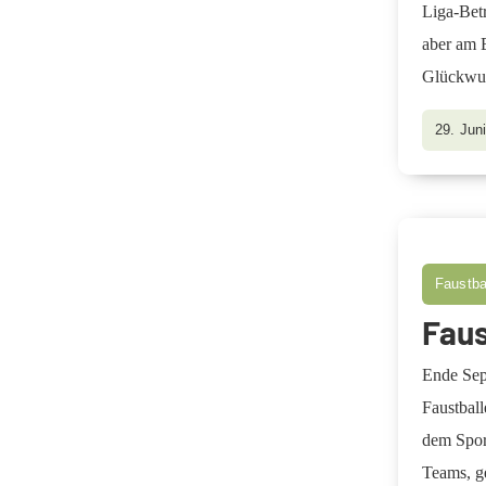
Liga-Betr
aber am E
Glückwun
29. Jun
Faustbal
Faus
Ende Sept
Faustball
dem Sport
Teams, ge