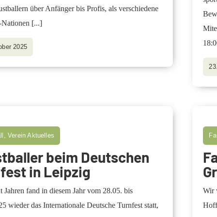
stballern über Anfänger bis Profis, als verschiedene
Bewe
l-Nationen
[...]
Mite
18:
ober 2025
23
ll, Verein Aktuelles
Fa
tballer beim Deutschen
Fa
fest in Leipzig
G
 Jahren fand in diesem Jahr vom 28.05. bis
Wir 
5 wieder das Internationale Deutsche Turnfest statt,
Hoff