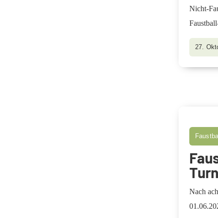
Nicht-Fau
Faustbal
27. Okt
Faustba
Faus
Turn
Nach acht
01.06.202