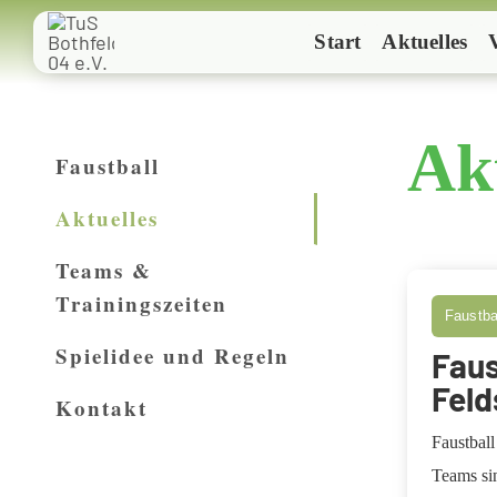
Zum
Start
Aktuelles
Inhalt
springen
Ak
Faustball
Aktuelles
Teams &
Trainingszeiten
Faustbal
Spielidee und Regeln
Faus
Feld
Kontakt
Faustball
Teams sin