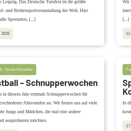
n Leipzig. Das Deutsche Turnfest ist die größte
Wir 
- und Breitensportveranstaltung der Welt. Hier
inte
lle Sportarten,
[...]
[...]
i 2025
11
ll, Verein Aktuelles
Fa
tball – Schnupperwochen
Sp
K
en in diesem Jahr erstmals Schnupperwochen für
rschiedener Altersstufen an. Wir freuen uns auf viele
In d
erte Jungs und Mädchen, die mal eine andere
kost
art ausprobieren möchten.
17