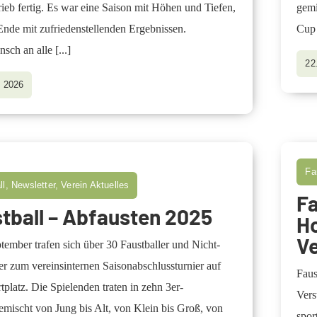
ieb fertig. Es war eine Saison mit Höhen und Tiefen,
gemi
nde mit zufriedenstellenden Ergebnissen.
Cup 
sch an alle
[...]
22
i 2026
Fa
l, Newsletter, Verein Aktuelles
Fa
tball – Abfausten 2025
Ho
V
ember trafen sich über 30 Faustballer und Nicht-
er zum vereinsinternen Saisonabschlussturnier auf
Faus
platz. Die Spielenden traten in zehn 3er-
Vers
mischt von Jung bis Alt, von Klein bis Groß, von
spor