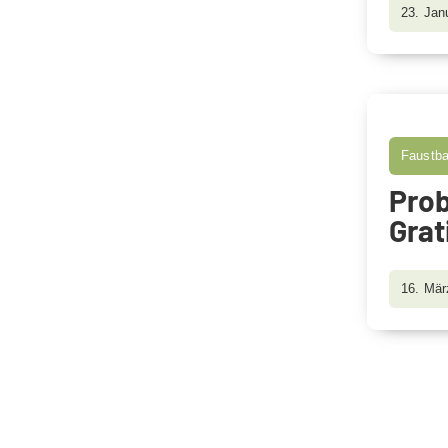
23. Jan
Faustba
Prob
Grat
16. Mär